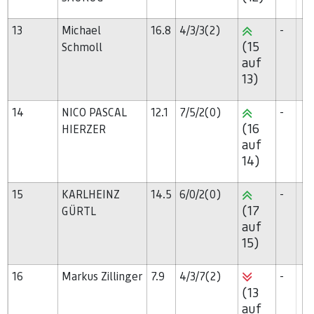
13
Michael
16.8
4/3/3(2)
-
(15
Schmoll
auf
13)
14
NICO PASCAL
12.1
7/5/2(0)
-
(16
HIERZER
auf
14)
15
KARLHEINZ
14.5
6/0/2(0)
-
(17
GÜRTL
auf
15)
16
Markus Zillinger
7.9
4/3/7(2)
-
(13
auf