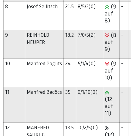
(9
8
Josef Sellitsch
21.5
8/5/3(0)
-
auf
8)
(8
9
REINHOLD
18.2
7/0/5(2)
-
auf
NEUPER
9)
(9
10
Manfred Poglits
24
5/1/4(0)
-
auf
10)
11
Manfred Bedöcs
35
0/1/10(0)
-
(12
auf
11)
12
MANFRED
13.5
10/2/5(0)
-
(12)
SAURUG