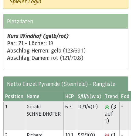
Spieler Login
Platzdaten
Kurs Windhof (gelb/rot)
Par:
71 -
Löcher:
18
Abschlag Herren:
gelb (123/69.1)
Abschlag Damen:
rot (121/70.8)
Netto Einzel Pyramide (Steinfeld) - Rangliste
Position
Name
HCP
S/U/N(w.o)
Trend
Fod
(3
1
Gerald
6.3
10/1/4(0)
-
auf
SCHNEIDHOFER
1)
(1
2
Richard
10.1
5/2/1(0)
-