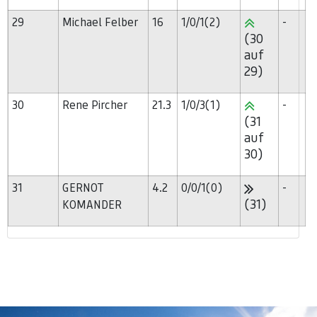
29
Michael Felber
16
1/0/1(2)
-
(30
auf
29)
30
Rene Pircher
21.3
1/0/3(1)
-
(31
auf
30)
31
GERNOT
4.2
0/0/1(0)
-
(31)
KOMANDER