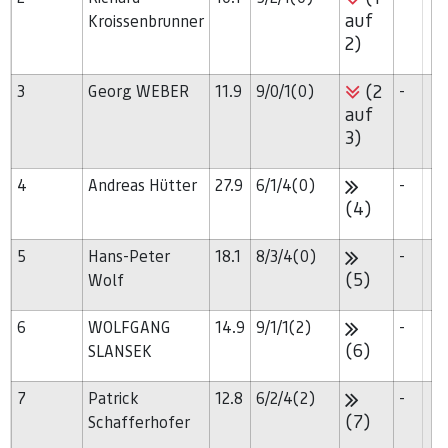
auf
Kroissenbrunner
2)
(2
3
Georg WEBER
11.9
9/0/1(0)
-
auf
3)
4
Andreas Hütter
27.9
6/1/4(0)
-
(4)
5
Hans-Peter
18.1
8/3/4(0)
-
(5)
Wolf
6
WOLFGANG
14.9
9/1/1(2)
-
(6)
SLANSEK
7
Patrick
12.8
6/2/4(2)
-
(7)
Schafferhofer