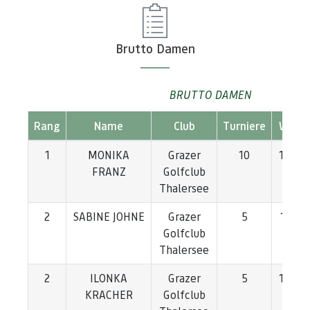
Brutto Damen
BRUTTO HERREN
BRUTTO DAMEN
Rang
Name
Club
Turniere
WHI
1
MONIKA
Grazer
10
16.8
FRANZ
Golfclub
Thalersee
2
SABINE JOHNE
Grazer
5
18.1
Golfclub
Thalersee
2
ILONKA
Grazer
5
15.7
KRACHER
Golfclub