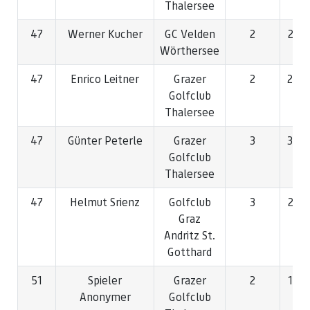
Thalersee
47
Werner Kucher
GC Velden
2
21.9
Wörthersee
47
Enrico Leitner
Grazer
2
20.3
Golfclub
Thalersee
47
Günter Peterle
Grazer
3
33.7
Golfclub
Thalersee
47
Helmut Srienz
Golfclub
3
21.5
Graz
Andritz St.
Gotthard
51
Spieler
Grazer
2
15.3
Anonymer
Golfclub