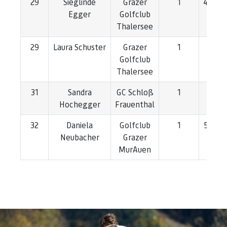
29
Sieglinde
Grazer
1
48.4
Egger
Golfclub
Thalersee
29
Laura Schuster
Grazer
1
54
Golfclub
Thalersee
31
Sandra
GC Schloß
1
54
Hochegger
Frauenthal
32
Daniela
Golfclub
1
50.8
Neubacher
Grazer
MurAuen