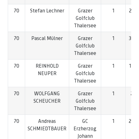
70
Stefan Lechner
Grazer
1
20.1
Golfclub
Thalersee
70
Pascal Mülner
Grazer
1
35.8
Golfclub
Thalersee
70
REINHOLD
Grazer
1
18.2
NEUPER
Golfclub
Thalersee
70
WOLFGANG
Grazer
1
25
SCHEUCHER
Golfclub
Thalersee
70
Andreas
GC
1
22.4
SCHMIEDTBAUER
Erzherzog
Johann