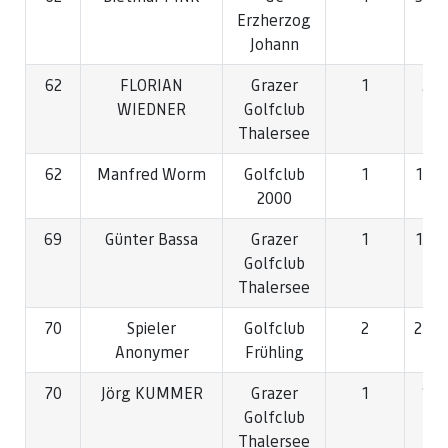
Erzherzog
Johann
62
FLORIAN
Grazer
1
33
WIEDNER
Golfclub
Thalersee
62
Manfred Worm
Golfclub
1
12.8
2000
69
Günter Bassa
Grazer
1
13.3
Golfclub
Thalersee
70
Spieler
Golfclub
2
24.6
Anonymer
Frühling
70
Jörg KUMMER
Grazer
1
15
Golfclub
Thalersee