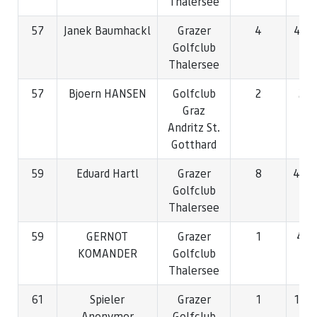
Thalersee
57
Janek Baumhackl
Grazer
4
41.5
Golfclub
Thalersee
57
Bjoern HANSEN
Golfclub
2
23
Graz
Andritz St.
Gotthard
59
Eduard Hartl
Grazer
8
43.4
Golfclub
Thalersee
59
GERNOT
Grazer
1
4.2
KOMANDER
Golfclub
Thalersee
61
Spieler
Grazer
1
13.5
Anonymer
Golfclub