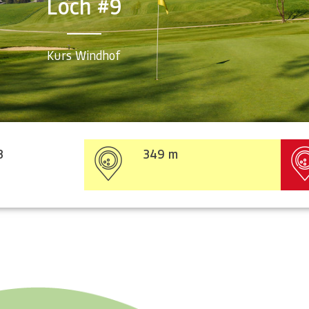
Loch #9
Kurs Windhof
3
349 m