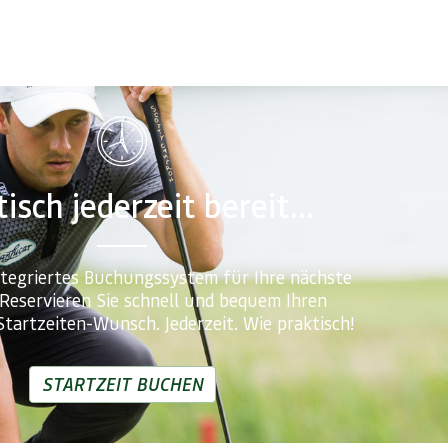
isch jederzeit bereit...
ntegriertes Buchungssystem für Ihre nächste
 Reservieren Sie schnell und bequem Ihren
Startzeiten-Wunsch. Jederzeit. Wie praktisch!
STARTZEIT BUCHEN